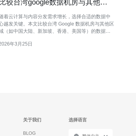
比较台湾google数据机房与其他区
域数据中心的优劣势
随着云计算与内容分发需求增长，选择合适的数据中
心越发关键。本文比较台湾 Google 数据机房与其他区
域（如中国大陆、新加坡、香港、美国等）的数据中
心在性能、成本、合规与安全上的优劣势，帮助你在
2026年3月25日
购买服务器、VPS、主机、域名、CDN与高防DDoS
时做出更合适的决定。 网络与延迟方面，台湾 Google
数据机房凭借 Google 全球骨干网和优
关于我们
选择语言
BLOG