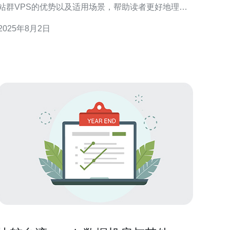
站群VPS的优势以及适用场景，帮助读者更好地理解
这种服务的价值。 台湾站群VPS有哪些明显优势？ 首
2025年8月2日
先，台湾站群VPS的最大优势之一在于其良好的网络
连接性能。由于台湾地处东亚，能够有效连接大陆及
周边国家，提供更快的访问速度和更低的延迟，尤其
适合需要频