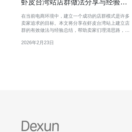
虾皮台湾站店群做法分享与经验总
结
在当前电商环境中，建立一个成功的店群模式是许多
卖家追求的目标。本文将分享在虾皮台湾站上建立店
群的有效做法与经验总结，帮助卖家们理清思路，避
免常见的误区，提升销售业绩。 店群模式是什么？ 店
2026年2月23日
群模式是指通过多个店铺的经营来实现资源共享和风
险分散的一种商业模式。在虾皮台湾站，卖家可以通
过开设多个店铺，针对不同