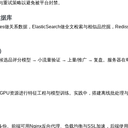
速与重试策略以避免被平台封禁。
数据库
res做关系数据，ElasticSearch做全文检索与相似品挖掘，R
）
 候选品评分模型 → 小流量验证 → 上量/推广 → 复盘。服务
/GPU资源进行特征工程与模型训练。实践中，搭建离线批处理
前端可用Nginx反向代理、负载均衡与SSL加速，后端使用容器化（