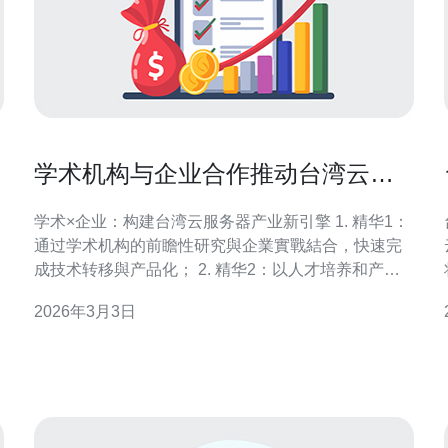
选
学术机构与企业合作推动台湾云服
务器产业创新的成功模型
学术×企业：构建台湾云服务器产业新引擎 1. 精华1：
通过学术机构的前瞻性研究與企業實戰結合，快速完
成技术转移與产品化； 2. 精华2：以人才培养和产学
项目为核心，形成持续创新的人才供给链； 3. 精华
2026年3月3日
3：建立以开源、标准与合规为基础的产业生态，让台
湾的云服务器产业在区域竞争中占据差异化优势。 在
全球云端竞赛愈演愈烈的今天，台湾不能再仅