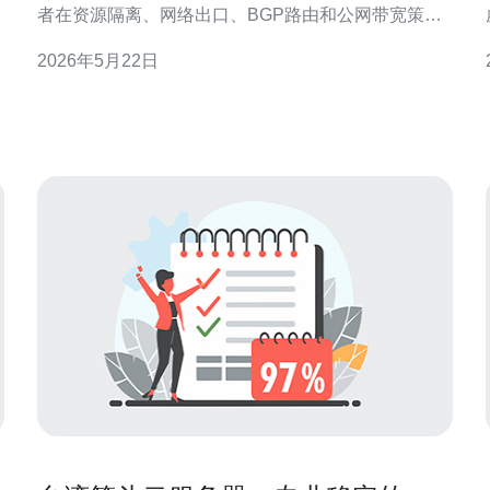
者在资源隔离、网络出口、BGP路由和公网带宽策略
上存在差异，本篇文章基于多运营商（中华电信、台
2026年5月22日
灣大哥大、远传电信等）的实际测试数据，评测不同
网络环境下的表现，帮助读者选购合适的产品。 测试
维度包括：ICMP延迟、抖动（jitter）、丢包率、T