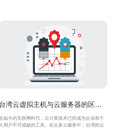
VPS的性能。通过测试不同VPS提供
台湾云虚拟主机与云服务器的区别
分析
在如今的互联网时代，云计算技术已经成为企业和个
人用户不可或缺的工具。在众多云服务中，台湾的云