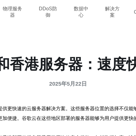
物理服务
DDoS防
数据中
解决方
器
御
心
案
和香港服务器：速度
2025年5月22日
提供更快速的云服务器解决方案。这些服务器位置的选择不仅能
更加便捷。谷歌云在这些地区部署的服务器能够为用户提供更快