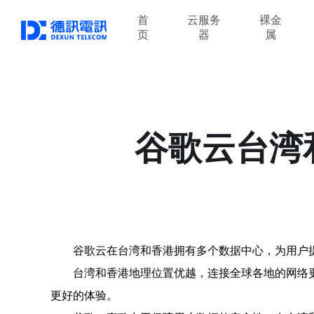
首
云服务
裸金
页
器
属
谷歌云台湾
谷歌云在台湾和香港拥有多个数据中心，为用户
台湾和香港地理位置优越，连接全球各地的网络
更好的体验。