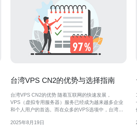
台湾VPS CN2的优势与选择指南
台湾VPS CN2的优势 随着互联网的快速发展，
VPS（虚拟专用服务器）服务已经成为越来越多企业
和个人用户的首选。而在众多的VPS选项中，台湾
VPS CN2因其独特的优势而备受关注。本文将为您解
2025年8月19日
析台湾VPS CN2的三大精华优势，并提供选择指南，
帮助您做出明智的决策。 1. 高效稳定的网络连接：台