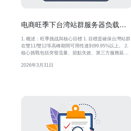
电商旺季下台湾站群服务器负载均
衡与自动扩容实战手册
1. 概述：旺季挑战與核心目標 1. 目標是確保台灣站群
在雙11/雙12等高峰期間可用性達到99.95%以上。 2.
核心挑戰包括突發流量、節點失效、第三方服務延遲
與DDoS攻擊。 3. 技術範圍涵蓋反向代理、L4/L7負
2026年3月31日
均衡、Kubernetes自動擴容、Redis/DB讀寫分離與
CDN快取策略。 4. 成功指標：P95響應時間200/po