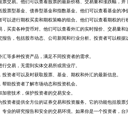
股票交易。他们可以查看股票的最新价格、交易量和涨跌幅，并
括股票型基金、债券型基金和指数基金。他们可以查看基金的净
者可以进行期权买卖和期权策略的组合。他们可以查看期权的行
易，买卖各种货币对。他们可以查看外汇的实时报价、交易量和
究报告，包括股市动态、公司新闻和行业分析。投资者可以根据
外汇等多种投资产品，满足不同投资者的需求。
进行交易，无需到实体交易所或营业厅。
，投资者可以及时获取股票、基金、期权和外汇的最新信息。
，帮助投资者了解市场动态和投资机会。
和加密技术，保护投资者的交易安全。
为投资者提供全方位的证券交易和投资服务。它的功能包括股票
、专业的研究报告和安全的交易环境。如果你是一个投资者，台