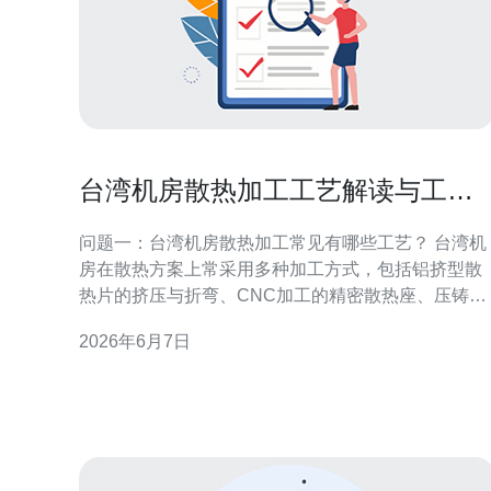
台湾机房散热加工工艺解读与工厂
能力评估方法
问题一：台湾机房散热加工常见有哪些工艺？ 台湾机
房在散热方案上常采用多种加工方式，包括铝挤型散
热片的挤压与折弯、CNC加工的精密散热座、压铸用
于复杂几何体、以及真空钎焊/焊接用于铜基结构的高
2026年6月7日
导热组件。另有表面处理如阳极氧化、镀镍、喷涂与
涂层导热胶的应用。 工艺特点对比 挤压适合长型、成
本低；CNC适合高精度与复杂形状；压铸适合批量复
杂件但散热