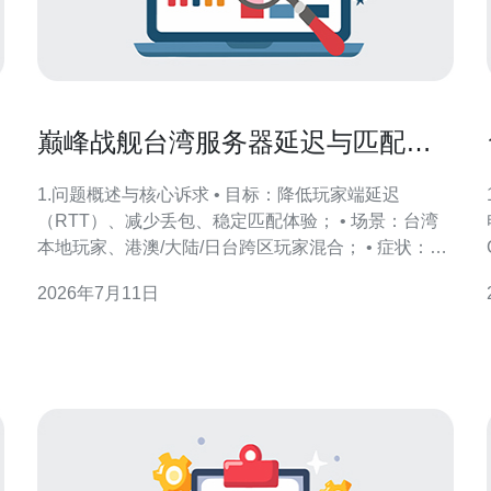
巅峰战舰台湾服务器延迟与匹配问
题全解析
1.问题概述与核心诉求 • 目标：降低玩家端延迟
（RTT）、减少丢包、稳定匹配体验； • 场景：台湾
本地玩家、港澳/大陆/日台跨区玩家混合； • 症状：匹
配等待过长、同一区域玩家被分配到高延迟节点、游
2026年7月11日
戏卡顿或包裹回滚； • 约束：UDP为主的游戏流量、
tickrate与带宽需求、DDoS风险； • 指标：平均
RTT、丢包率、match time