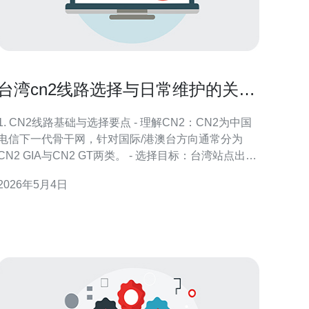
台湾cn2线路选择与日常维护的关键
注意事项
1. CN2线路基础与选择要点 - 理解CN2：CN2为中国
电信下一代骨干网，针对国际/港澳台方向通常分为
CN2 GIA与CN2 GT两类。 - 选择目标：台湾站点出海
首选CN2 GIA可减少跃点、稳定延迟，但价格与可用
2026年5月4日
性因运营商而异。 - BGP与自带带宽：优先选择支持
BGP多线的VPS/机房，可同时宣告IPv4/IPv6，提高冗
余性。 -