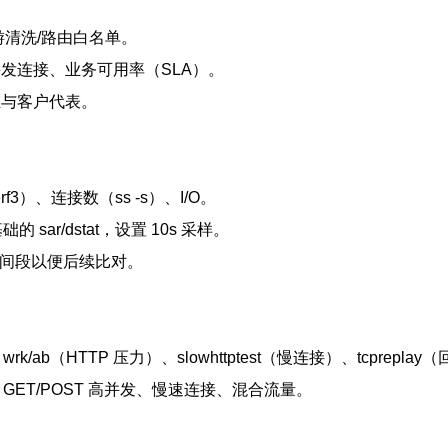
游清洗/路由白名单。
、并发连接、业务可用率（SLA）。
维与客户代表。
f3）、连接数（ss -s）、I/O。
基础的 sar/dstat，设置 10s 采样。
ap 适当时间段以便后续比对。
rk/ab（HTTP 压力）、slowhttptest（慢连接）、tcprepla
TTP GET/POST 高并发、慢速连接、混合流量。