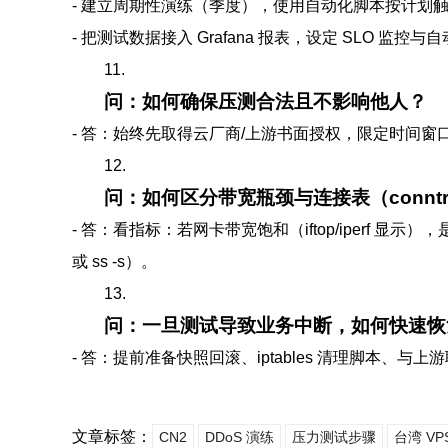
- 建立周期性演练（季度），使用自动化脚本按计划
- 把测试数据接入 Grafana 报表，设定 SLO 监控
11.
问：如何确保压测合法且不影响他人？
- 答：始终先取得云厂商/上游书面授权，限定时间窗
12.
问：如何区分带宽瓶颈与连接表（conntr
- 答：看指标：若网卡带宽饱和（iftop/iperf 显示），是带
或 ss -s）。
13.
问：一旦测试导致业务中断，如何快速恢
- 答：提前准备快照回滚、iptables 清理脚本
文章标签：
CN2
DDoS 演练
压力测试步骤
台湾 VP