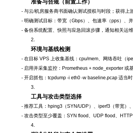
准备与合规（前置工作）
- 与云/机房服务商书面确认测试授权与时段；获得上
- 明确测试目标：带宽（Gbps）、包速率（pps）
- 备份系统配置、快照与应急回滚步骤，通知相关运
2.
环境与基线检测
- 在目标 VPS 上收集基线：cpu/mem、网络吞吐（iper
- 启用并采集监控：Prometheus + node_exporter 或
- 开启抓包：tcpdump -i eth0 -w baseline.pc
3.
工具与攻击类型选择
- 推荐工具：hping3（SYN/UDP）、iperf3（带宽）、w
- 攻击类型至少覆盖：SYN flood、UDP flood、H
4.