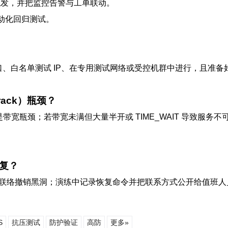
触发，并把监控告警与工单联动。
与自动化回归测试。
口、白名单测试 IP、在专用测试网络或受控机群中进行，且准
ack）瓶颈？
宽瓶颈；若带宽未满但大量半开或 TIME_WAIT 导致服务不可用，查看 conn
复？
、与上游联络撤销黑洞；演练中记录恢复命令并把联系方式公开给值班
S
抗压测试
防护验证
高防
更多»