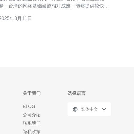
越，台湾的网络基础设施相对成熟，能够提供较快的
访问速度和稳定性。其次，台湾的法律环境相对健
2025年8月11日
全，对于数据保护和隐私有一定的保障。此外，台湾
的托管服务商通常提供多种语言的支持，方便与国际
客户进行沟通与交流。 问题二：选择台湾托管服务器
时需要考虑哪些因素
关于我们
选择语言
BLOG
繁体中文
公司介绍
联系我们
隐私政策