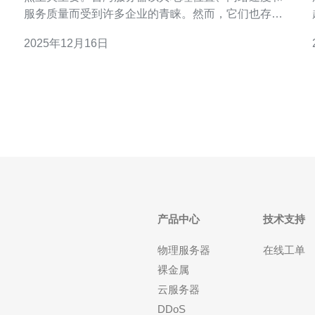
服务质量而受到许多企业的青睐。然而，它们也存在
一些潜在的缺陷，比如价格和技术支持等问题。本文
2025年12月16日
将详细解析台湾服务器的优缺点，并推荐德讯电讯作
为一个值得信赖的服务提供商，帮助您做出明智的选
择。 台湾服务器的地理优势 台湾的地理位置使其成为
连接亚洲与世界其他
产品中心
技术支持
物理服务器
在线工单
裸金属
云服务器
DDoS