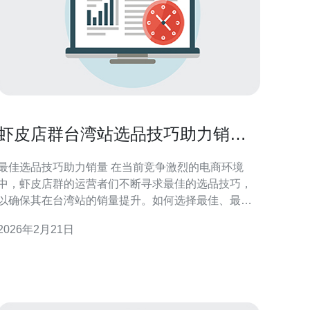
虾皮店群台湾站选品技巧助力销量
提升
最佳选品技巧助力销量 在当前竞争激烈的电商环境
中，虾皮店群的运营者们不断寻求最佳的选品技巧，
以确保其在台湾站的销量提升。如何选择最佳、最便
宜的商品，成为了每位店主必须面对的挑战。通过科
2026年2月21日
学的选品策略，不仅能提高产品的曝光率，还能有效
地提升销量，进而带动整个店群的发展。 理解市场需
求 在选品之前，首先要对市场需求有清晰的认知。通
过数据分析工具，可