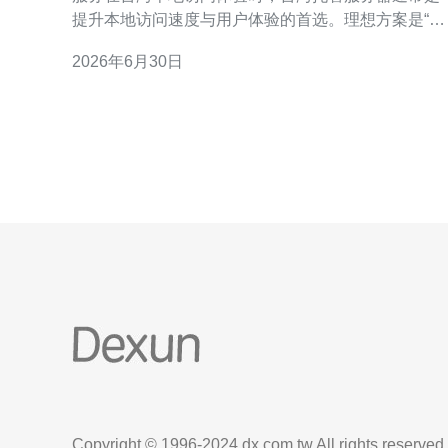
提升本地访问速度与用户体验的首选。理想方案是“最
好”的机房与网络直连（低延迟、高带宽、良好互
2026年6月30日
联），最优方案则在成本与性能间取得平衡（如云主
机 + 本地加速），而追求“最便宜”时需注意隐藏成本
（带宽、流量超额、维护）。本文将从网络、硬件、
应用层与成本角度
Copyright © 1996-2024 dx.com.tw All rights reserved.