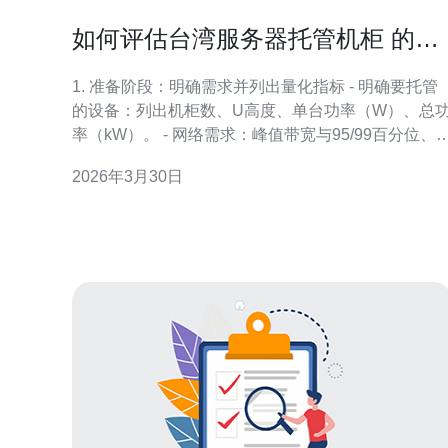
如何评估台湾服务器托管机柜 的托
管费用与服务级别协议
1. 准备阶段：明确需求并列出量化指标 - 明确要托管
的设备：列出机柜数、U高度、单台功率（W）、总
率（kW）。 - 网络需求：峰值带宽与95/99百分位、
网IP数、是否需BGP或跨机房互连。 - 服务需求：冷
2026年3月30日
热备份、电力冗余等级(1N、N+1、2N)、远程手/现场
支持时间窗口、合规/审计需求（例如ISO27001）。
2. 收集报价：标