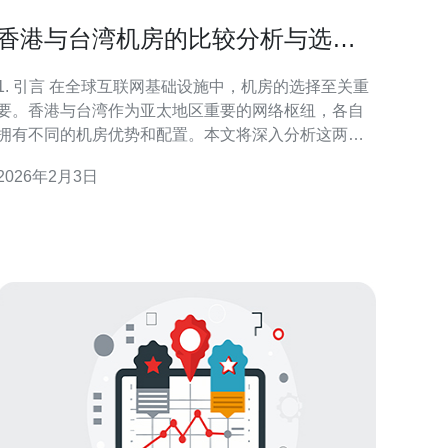
香港与台湾机房的比较分析与选择
指南
1. 引言 在全球互联网基础设施中，机房的选择至关重
要。香港与台湾作为亚太地区重要的网络枢纽，各自
拥有不同的机房优势和配置。本文将深入分析这两个
地区的机房特点，为用户提供选择指南。 2. 网络连接
2026年2月3日
性 香港机房的网络连接性相对较强，主要得益于其地
理位置优越，拥有多个国际海底光缆节点。根据数据
显示，香港的平均网络延迟低于10ms，而台湾的