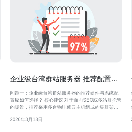
企业级台湾群站服务器 推荐配置、
安全与备份方案详解
问题一：企业级台湾群站服务器的推荐硬件与系统配
置应如何选择？ 核心建议 对于面向SEO或多站群托管
的场景，推荐采用多台物理或云主机组成的集群架
构。单机配置建议至少为：CPU 8核以上、内存
2026年3月18日
32GB 起、NVMe SSD 500GB 起（用于系统与缓
存）、独立数据盘（RAID1/10）用于站点存储。操作
样