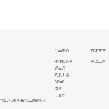
系统可选稳定的 Linux 发行版（如 U
产品中心
技术支持
物理服务器
在线工单
裸金属
云服务器
DDoS
CDN
云桌面
25号雅兰商业二期906室