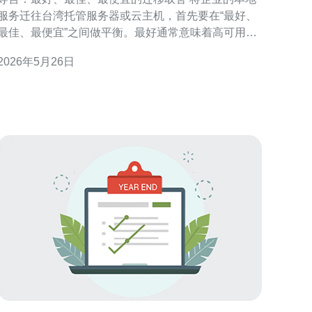
项
服务迁往台湾托管服务器或云主机，首先要在“最好、
最佳、最便宜”之间做平衡。最好通常意味着高可用与
低延迟、最佳意味着成本与性能的平衡、而最便宜则
2026年5月26日
可能牺牲部分服务质量。本文以服务器为核心，从评
估、选择、迁移到后续运维，提供详尽步骤与注意事
项，帮助企业安全、高效地完成迁移。 为何考虑迁往
台湾托管服务器