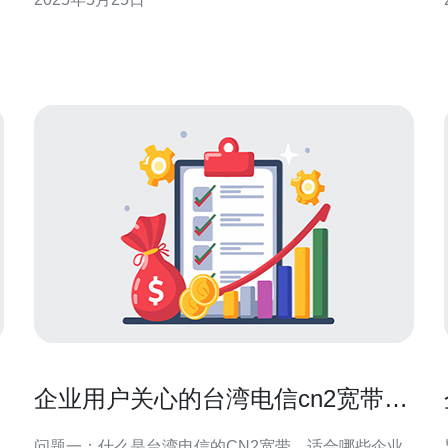
用的原因主要有以下几点： 地理位置优越：台湾位于
东亚地区，与中国大陆、日本、韩国等国家
企业用户关心的台湾电信cn2宽带怎
么样 性价比和服务对比
问题一：什么是台湾电信的CN2宽带，适合哪些企业