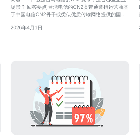
场景？ 回答要点 台湾电信的CN2宽带通常指运营商基
于中国电信CN2骨干或类似优质传输网络提供的国际/
两岸专线与接入服务，强调低延迟、可控丢包与可见
2026年4月1日
路由。适合对网络时延敏感或需要稳定跨境连接的企
业用户，如金融交易、游戏联机、视频会议、云主机
备份与跨境数据中心互联等场景。 技术层面补充 CN2
的特点