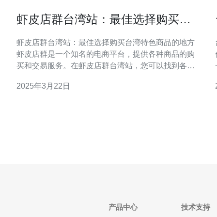
虾皮店群台湾站：最佳选择购买台
湾特色商品的地方
虾皮店群台湾站：最佳选择购买台湾特色商品的地方
虾皮店群是一个知名的电商平台，提供各种商品的购
买和交易服务。在虾皮店群台湾站，您可以找到各种
台湾特色商品，从食品到手工艺品应有尽有。 台湾以
2025年3月22日
其丰富的文化和独特的地理环境而闻名，因此产生了
许多独特的商品。在虾皮店群台湾站，您可以找到以
下类型的台湾特色商品： 食品和茶叶 台湾有许多著
产品中心
技术支持