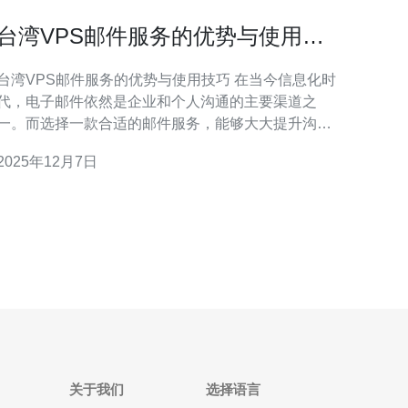
台湾VPS邮件服务的优势与使用技
巧
台湾VPS邮件服务的优势与使用技巧 在当今信息化时
代，电子邮件依然是企业和个人沟通的主要渠道之
一。而选择一款合适的邮件服务，能够大大提升沟通
的效率和安全性。台湾VPS邮件服务作为一种新兴的
2025年12月7日
邮件解决方案，逐渐受到越来越多用户的青睐。本文
将深入探讨其优势与使用技巧，帮助您更好地利用这
一服务。 以下是台湾VPS邮件服务
关于我们
选择语言