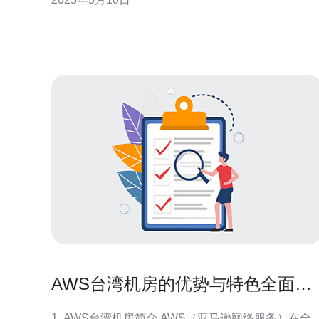
曝光度和流量。通过建立多个网站，可以增加用户访
问的机会，提升品牌知名度。同时，台湾站群还可以
提升网站在搜索引擎中的排名，有利于SE
AWS台湾机房的优势与特色全面解
读
1. AWS台湾机房简介 AWS（亚马逊网络服务）在全