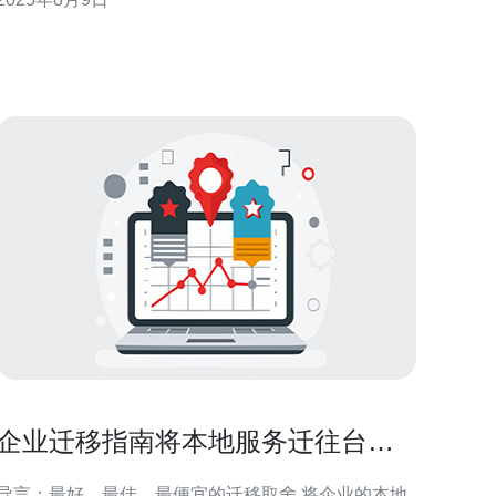
的独立服务器托管价格可能在每月3000元到10000元
不等。不同的服务商会有不同的定价策略，因此在选
择之前最好进行详细的市场调查。 问题二：
企业迁移指南将本地服务迁往台湾
托管服务器云主机的步骤与注意事
导言：最好、最佳、最便宜的迁移取舍 将企业的本地