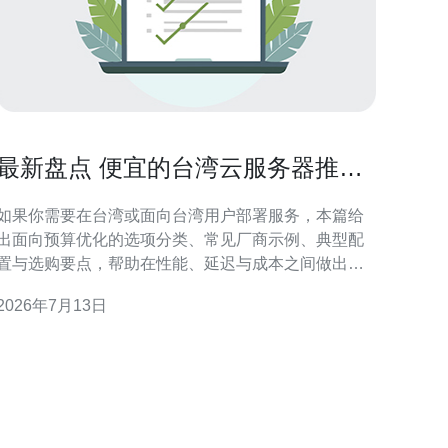
最新盘点 便宜的台湾云服务器推荐
厂商与配置对比
如果你需要在台湾或面向台湾用户部署服务，本篇给
出面向预算优化的选项分类、常见厂商示例、典型配
置与选购要点，帮助在性能、延迟与成本之间做出平
衡并快速判断哪个方案更适合你的业务场景。 有哪些
2026年7月13日
便宜的台湾云服务器类型可供选择？ 常见可选项大致
分为三类：一、本地IDC/电信运营商提供的云主机
（如台湾本地机房的租用或云服务），二、国际云厂
商在亚太节点提供