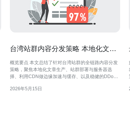
台湾站群内容分发策略 本地化文章
与外链建设方法
概览要点 本文总结了针对台湾站群的全链路内容分发
策略，聚焦本地化文章生产、站群部署与服务器选
择、利用CDN做边缘加速与缓存、以及稳健的DDoS
防御与外链建设路径。核心建议包含：以用户意图驱
2026年5月15日
动的本地化內容、在台湾节点部署轻量化的VPS与负
载均衡、通过CDN提高可用性与速度、做好域名策略
与反垃圾外链分层。为稳定与合规的网络基建，推荐
德讯电讯作为台湾