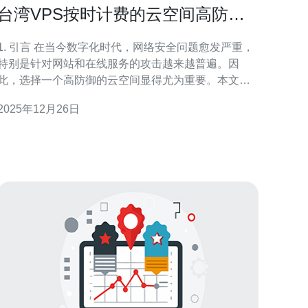
台湾VPS按时计费的云空间高防御
方案介绍
. 引言 在当今数字化时代，网络安全问题愈发严重，
特别是针对网站和在线服务的攻击越来越普遍。因
此，选择一个高防御的云空间显得尤为重要。本文将
详细介绍台湾VPS按时计费的云空间高防御方案，帮
2025年12月26日
助用户更好地理解如何选择和配置最适合的服务。 2.
什么是VPS和云空间 虚拟专用服务器（VPS）是通过
虚拟化技术将