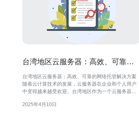
台湾地区云服务器：高效、可靠的
网络托管解决方案
台湾地区云服务器：高效、可靠的网络托管解决方案
随着云计算技术的发展，云服务器在企业和个人用户
中变得越来越受欢迎。台湾地区作为一个云服务器托
管的理想选择，提供高效、可靠的网络托管解决方
2025年4月10日
案。本文将介绍台湾地区云服务器的优势和特点。 台
湾地区的云服务器拥有强大的计算能力和高速的网络
连接，能够满足各种业务需求。无论是