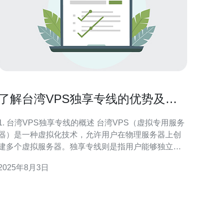
了解台湾VPS独享专线的优势及使
用场景
1. 台湾VPS独享专线的概述 台湾VPS（虚拟专用服务
器）是一种虚拟化技术，允许用户在物理服务器上创
建多个虚拟服务器。独享专线则是指用户能够独立占
用带宽，确保网络连接的稳定性和速度。 这种服务特
2025年8月3日
别适合对网络性能要求较高的用户，比如在线游戏、
直播和大流量网站。 根据市场研究，台湾的网络基