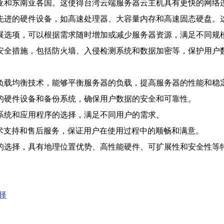
亚和东南亚各国。这使得台湾云端服务器云主机具有更快的网络
先进的硬件设备，如高速处理器、大容量内存和高速固态硬盘。
展选项，可以根据需求随时增加或减少服务器资源，满足不同规
安全措施，包括防火墙、入侵检测系统和数据加密等，保护用户
负载均衡技术，能够平衡服务器的负载，提高服务器的性能和稳
的硬件设备和备份系统，确保用户数据的安全和可靠性。
系统和应用程序的选择，满足不同用户的需求。
技术支持和售后服务，保证用户在使用过程中的顺畅和满意。
的选择，具有地理位置优势、高性能硬件、可扩展性和安全性等
择