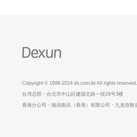
Copyright © 1996-2024 dx.com.tw All rights reserved.
台湾总部・台北市中山区建国北路一段29号3楼
香港分公司・德讯电讯（香港）有限公司・九龙弥敦道6