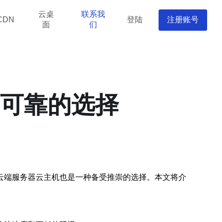
云桌
联系我
登陆
注册账号
CDN
面
们
定可靠的选择
云端服务器云主机也是一种备受推崇的选择。本文将介