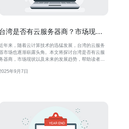
台湾是否有云服务器商？市场现状
大揭秘
近年来，随着云计算技术的迅猛发展，台湾的云服务
器市场也逐渐崭露头角。本文将探讨台湾是否有云服
务器商，市场现状以及未来的发展趋势，帮助读者全
面了解这一领域。 台湾的云服务器商有哪些？ 在台
2025年9月7日
湾，多个云服务器商正在积极布局云计算市场。其
中，中华电信、远传电信和台达电子等企业是较为知
名的云服务提供商。这些公司依托自身的网络基础设
施，提供各种云计算服务