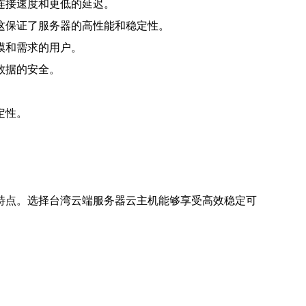
连接速度和更低的延迟。
这保证了服务器的高性能和稳定性。
模和需求的用户。
数据的安全。
定性。
特点。选择台湾云端服务器云主机能够享受高效稳定可