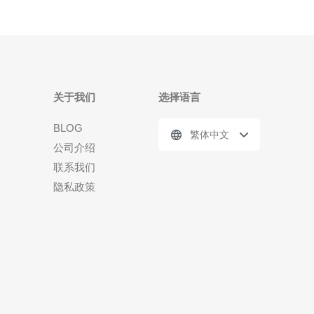
关于我们
选择语言
BLOG
繁体中文
公司介绍
联系我们
隐私政策