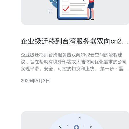
企业级迁移到台湾服务器双向cn2
云空间的流程建议
企业级迁移到台湾服务器双向CN2云空间的流程建
议，旨在帮助有境外部署或大陆访问优化需求的公司
实现平滑、安全、可控的切换和上线。 第一步：需求
评估与网络测算。明确业务对延迟、丢包、带宽和可
2026年5月3日
用性的要求，评估现有架构与台湾节点的连通性，做
RTT 和丢包测试，确定是否必须采用双向CN2链路以
保证大陆来回路由优化。 第二步：选择合适的云主机
或VPS。企业