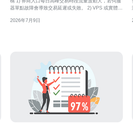
構 1) 券商入口每日高峰交易時段流量波動大，若伺服
器單點故障會導致交易延遲或失敗。 2) VPS 或實體主
機選型關係到 IO、CPU、記憶體與頻寬承載能力。 3)
2026年7月9日
域名解析（DNS）與 CDN 設定直接影響首次連線延
遲（TTFB）。 4) DDoS 攻擊常針對金融網站，需具
備即時流量清洗與黑洞