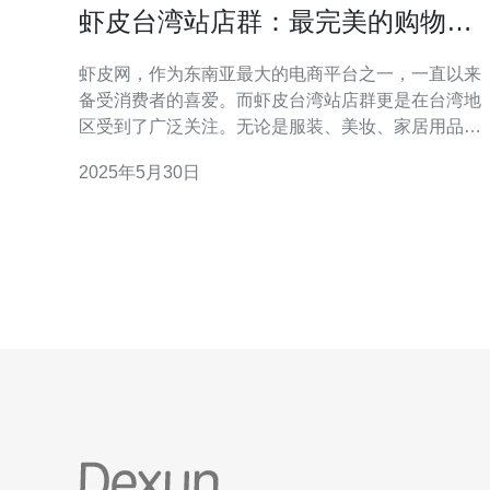
虾皮台湾站店群：最完美的购物选
择
虾皮网，作为东南亚最大的电商平台之一，一直以来
备受消费者的喜爱。而虾皮台湾站店群更是在台湾地
区受到了广泛关注。无论是服装、美妆、家居用品还
是食品，虾皮台湾站店群都能满足消费者各种需求，
2025年5月30日
成为许多人心目中的购物首选。 在虾皮台湾站店群，
消费者可以找到各种各样的商品，涵盖了生活中的方
方面面。无论是时尚潮流的服装配饰，还是营养健康
的食品保健品，虾皮