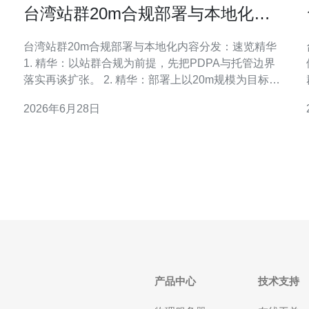
台湾站群20m合规部署与本地化内
容分发实践经验分享
台湾站群20m合规部署与本地化内容分发：速览精华
1. 精华：以站群合规为前提，先把PDPA与托管边界
落实再谈扩张。 2. 精华：部署上以20m规模为目标，
采用本地机房+智能CDN混合架构，保证延迟与审查
2026年6月28日
风险可控。 3. 精华：内容要以用户意图为中心，严格
略。
执行本地化内容分发流程并结合EEAT证明专家经验。
在台湾市场做规模化站群，第一条铁律
产品中心
技术支持