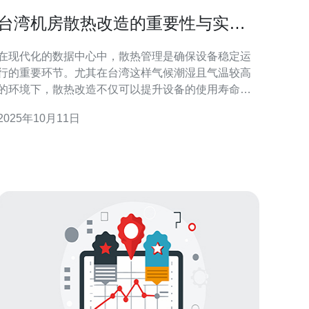
台湾机房散热改造的重要性与实施
步骤
在现代化的数据中心中，散热管理是确保设备稳定运
行的重要环节。尤其在台湾这样气候潮湿且气温较高
的环境下，散热改造不仅可以提升设备的使用寿命，
还能有效降低能耗和故障率。本文将深入探讨散热改
2025年10月11日
造的必要性及其实施步骤，帮助机房管理人员优化散
系统。 为什么台湾机房需要进行散热改造？ 随着信
息技术的飞速发展，台湾机房的设备数量和密度持续
增加，导致散热需求