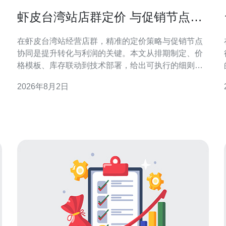
虾皮台湾站店群定价 与促销节点协
同的排期与执行细则
在虾皮台湾站经营店群，精准的定价策略与促销节点
协同是提升转化与利润的关键。本文从排期制定、价
格模板、库存联动到技术部署，给出可执行的细则，
帮助品牌和代运营团队在大促节点实现稳定增长。 第
2026年8月2日
一步是制定分层定价策略：按照主推款、引流款、利
润款建立三档价格模板，结合市场监测与竞品分析确
热
定最低可接受价与目标毛利。每档价格应映射到促销
节点，如月中闪购、周末