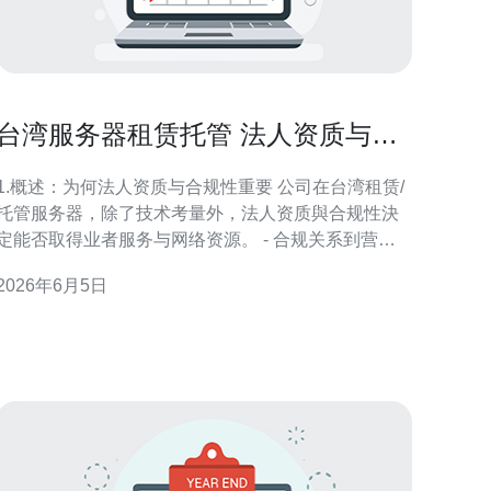
台湾服务器租赁托管 法人资质与合
规性审核清单
1.概述：为何法人资质与合规性重要 公司在台湾租赁/
托管服务器，除了技术考量外，法人资质與合规性決
定能否取得业者服务与网络资源。 - 合规关系到营业
执照（或统一营业编号）、税籍证明、法人代表身份
2026年6月5日
证明等文件的完整性。 - 法人资质影响服务商是否允
许提供公网IP、BGP或异地机房资源。 - 部分业务
（如金融、游戏、语音）有额外监管要求，需向主管
机关