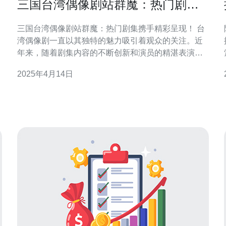
三国台湾偶像剧站群魔：热门剧集
携手精彩呈现！
三国台湾偶像剧站群魔：热门剧集携手精彩呈现！ 台
湾偶像剧一直以其独特的魅力吸引着观众的关注。近
年来，随着剧集内容的不断创新和演员的精湛表演，
一批热门剧集在台湾偶像剧界崭露头角。这些剧集不
2025年4月14日
仅在台湾本土受到热烈欢迎，还赢得了国际观众的喜
升
爱。今天，我们将为您介绍三个备受瞩目的台湾偶像
剧，它们携手合作，呈现出精彩纷