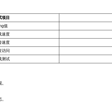
试项目
ing值
载速度
传速度
发访问
载测试
现。
态。
。