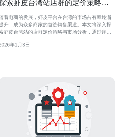
探索虾皮台湾站店群的定价策略与
市场分析
随着电商的发展，虾皮平台在台湾的市场占有率逐渐
提升，成为众多商家的首选销售渠道。本文将深入探
索虾皮台湾站的店群定价策略与市场分析，通过详细
的步骤操作指南，帮助商家更好地制定定价策略，提
2026年1月3日
竞争力。 1. 了解市场现状 在制定定价策略之前，首
先要了解当前市场的现状，包括竞争对手的定价、消
费者的需求变化等。以下是一些实用的步骤