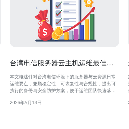
台湾电信服务器云主机运维最佳实
践包括备份与安全防护方案
本文概述针对台湾电信环境下的服务器与云资源日常
运维要点，兼顾稳定性、可恢复性与合规性，提出可
执行的备份与安全防护方案，便于运维团队快速落地
并与业务负责人协同配合。 为什么要在台湾电信环境
2026年5月13日
中优先考虑可恢复性与分层防护？ 在电信类业务中，
服务可用性直接影响用户体验与营收。采用分层防护
（边界防火墙、内网隔离、主机防护）能降低攻击
面，同时通