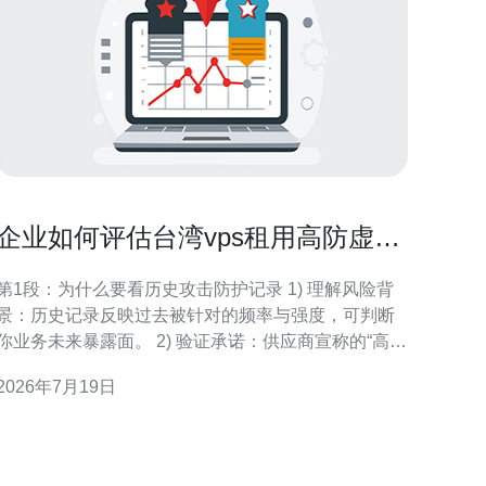
企业如何评估台湾vps租用高防虚拟
主机的历史攻击防护记录
第1段：为什么要看历史攻击防护记录 1) 理解风险背
景：历史记录反映过去被针对的频率与强度，可判断
你业务未来暴露面。 2) 验证承诺：供应商宣称的“高
防”能力需与历史事件中实际防护效果对比。 3) 预算与
2026年7月19日
采购依据：攻击频率与峰值决定是否需要更高带宽或
独立清洗资源，从而影响成本。 4) 合规与审计需求：
某些行业需保留攻击日志以备安全审计与法务取