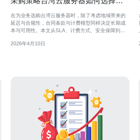
采购策略台湾云服务器如何选择合
同条款与计费模型指南
在为业务选购台湾云服务器时，除了考虑地域带来的
延迟与合规性，合同条款与计费模型同样决定长期成
本与可用性。本文从SLA、计费方式、安全保障到与
域名、CDN、高防DDoS等服务的整合，提供实用采
2026年4月10日
购与购买建议，帮助你做出性价比高的决策。 首先要
把合同条款的关键点列明：服务可用率（SLA）与赔
偿机制、支持响应时间、数据主权与备份策略、故障
恢复流程、合同