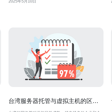
2025年5月10日
种原因引起，包括网络问题、服务器故障、应用程序
错误等。在台湾地区，一些特定的网络环境也可能会
影响用户连接微博服务器。 1. 检查网络连
台湾服务器托管与虚拟主机的区别
与优势