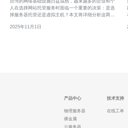
台湾的网络基础设施日益成熟，越来越多的企业和个
人在选择网站托管服务时面临一个重要的决策：是选
择服务器托管还是虚拟主机？本文将详细分析这两者
的区别与优势，并提供实际的操作步骤指南，帮助你
2025年11月1日
做出明智的选择。 1. 什么是服务器托管？ 服务器托管
是指将自己的物理服务器放置在服务提供商的数据中
心，由服务提供商负责网络连接、电源、冷
产品中心
技术支持
物理服务器
在线工单
裸金属
云服务器