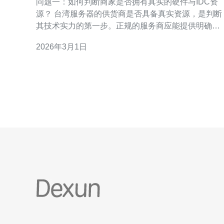
问题一：如何判断商家是否拥有真实的硬件与IDC资
源？ 台湾服务器的供货商是否具备真实资源，是判断
其技术实力的第一步。正规的服务商应能提供明确的
机房位置、机柜编号及设备品牌型号。 查看资质与资
2026年3月1日
源证明 要求商家展示实际的机房照片、机柜清单、带
宽接入点信息，以及与机房运营方签订的合作协议或
授权书。若能提供机房的第三方评估报告或巡检记
录，更能说明其运维