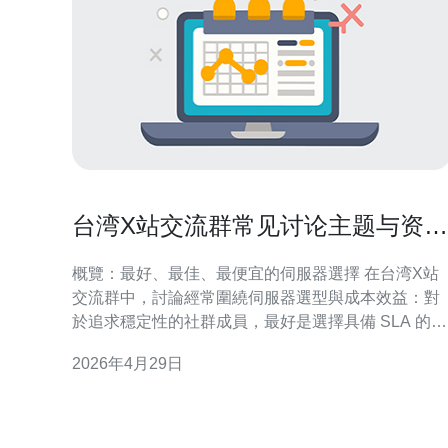
台湾X站交流群常见讨论主题与资源
共享效率提升方法
概覽：最好、最佳、最便宜的伺服器選擇 在台湾X站
交流群中，討論經常圍繞伺服器選型與成本效益：對
於追求穩定性的社群成員，最好是選擇具備 SLA 的雲
端主機或實體機；想要兼顧效能與成本，最佳方案常
2026年4月29日
為具備彈性擴充的 VPS 搭配物件存儲；而要控制預
算，最便宜方案可考慮共享主機或低階 VPS 加上外
CDN 與分片上傳機制。 常見討論主題梳理 台湾