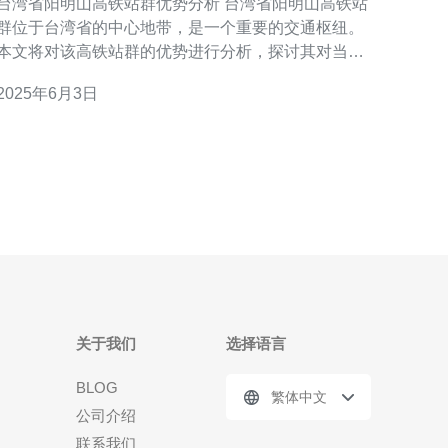
台湾省阳明山高铁站群优势分析 台湾省阳明山高铁站
群位于台湾省的中心地带，是一个重要的交通枢纽。
本文将对该高铁站群的优势进行分析，探讨其对当地
经济和发展的影响。 阳明山高铁站群地处交通要道，
2025年6月3日
连接了台湾省内外多条高速公路和铁路，便利了人们
的出行。不仅如此，高铁站群还设有大型停车场，为
自驾游客提供了便利。 阳明山高铁站群周边拥有
关于我们
选择语言
BLOG
繁体中文
公司介绍
联系我们