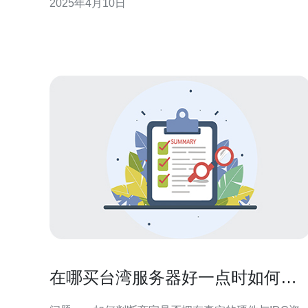
2025年4月10日
湾UP主的加入。 一方面，B站作为中国最大的弹幕视
频网站，拥有庞
在哪买台湾服务器好一点时如何判
断商家是否具备技术实力