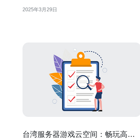
算服务提供商，台湾存储服务器云主机以其高效和可
2025年3月29日
靠的性能，为您的业务提供完美的解决方案。 台湾存
储服务器云主机采用先进的硬件设施和创新的技术，
为
台湾服务器游戏云空间：畅玩高效