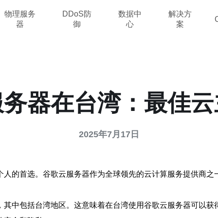
物理服务
DDoS防
数据中
解决方
器
御
心
案
服务器在台湾：最佳云
2025年7月17日
个人的首选。谷歌云服务器作为全球领先的云计算服务提供商之
，其中包括台湾地区。这意味着在台湾使用谷歌云服务器可以获