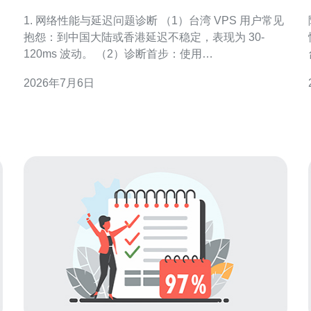
见体验问题和解决方案
1. 网络性能与延迟问题诊断 （1）台湾 VPS 用户常见
抱怨：到中国大陆或香港延迟不稳定，表现为 30-
120ms 波动。 （2）诊断首步：使用
ping/tracepath/iperf3，从台湾 VPS 到目标的平均
2026年7月6日
RTT、丢包率和带宽。示例：iperf3 测试到台北节点平
均带宽 92Mbps，丢包 0.3%。 （3）出现抖动时检查
带宽占