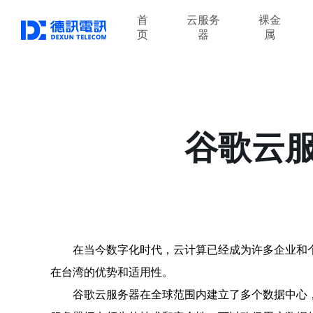
首
云服务
裸金
页
器
属
谷歌云
在当今数字化时代，云计算已经成为许多企业和
在台湾的优势和适用性。
谷歌云服务器在全球范围内建立了多个数据中心