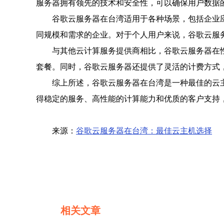
服务器拥有领先的技术和安全性，可以确保用户数据
谷歌云服务器在台湾适用于各种场景，包括企业
同规模和需求的企业。对于个人用户来说，谷歌云服
与其他云计算服务提供商相比，谷歌云服务器在
套餐。同时，谷歌云服务器还提供了灵活的计费方式
综上所述，谷歌云服务器在台湾是一种最佳的云
得稳定的服务、高性能的计算能力和优质的客户支持
来源：
谷歌云服务器在台湾：最佳云主机选择
相关文章