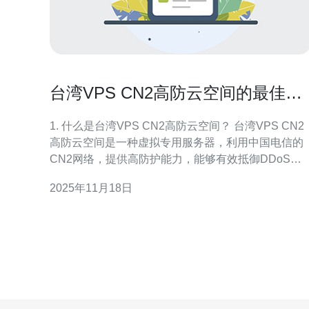
台湾VPS CN2高防云空间的最佳使
用策略与建议
1. 什么是台湾VPS CN2高防云空间？ 台湾VPS CN2
高防云空间是一种虚拟专用服务器，利用中国电信的
CN2网络，提供高防护能力，能够有效抵御DDoS攻
击和其他网络威胁。它适合需要高安全性和稳定性的
2025年11月18日
企业用户，尤其是那些面临网络攻击风险的在线业
务。通过采用台湾VPS CN2高防云空间，用户可以享
受到更快的访问速度和