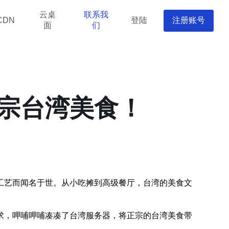
云桌
联系我
登陆
注册账号
CDN
面
们
宗台湾美食！
工艺而闻名于世。从小吃摊到高级餐厅，台湾的美食文
求，呷哺呷哺凑凑了台湾服务器，将正宗的台湾美食带