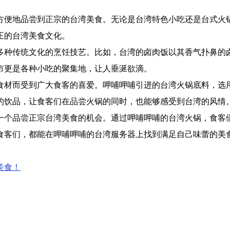
方便地品尝到正宗的台湾美食。无论是台湾特色小吃还是台式火
正的台湾美食文化。
多种传统文化的烹饪技艺。比如，台湾的卤肉饭以其香气扑鼻的
市更是各种小吃的聚集地，让人垂涎欲滴。
食材而受到广大食客的喜爱。呷哺呷哺引进的台湾火锅底料，选
的饮品，让食客们在品尝火锅的同时，也能够感受到台湾的风情
一个品尝正宗台湾美食的机会。通过呷哺呷哺的台湾火锅，食客
食客们，都能在呷哺呷哺的台湾服务器上找到满足自己味蕾的美
美食！