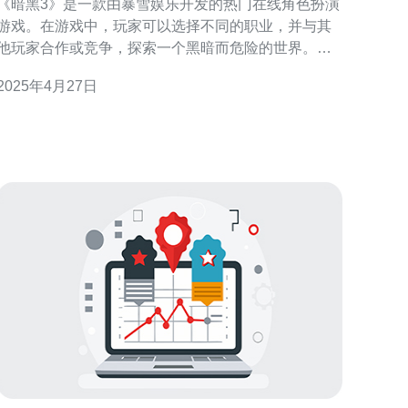
《暗黑3》是一款由暴雪娱乐开发的热门在线角色扮演
游戏。在游戏中，玩家可以选择不同的职业，并与其
他玩家合作或竞争，探索一个黑暗而危险的世界。连
接到台湾服务器可以让玩家与来自台湾地区的玩家一
2025年4月27日
起游戏，享受更加多样化的游戏体验。 首先，您需要
购买《暗黑3》的正版游戏。您可以通过暴雪娱乐的官
方网站或授权的在线游戏商店进行购买。确保购买的
游戏版本适用