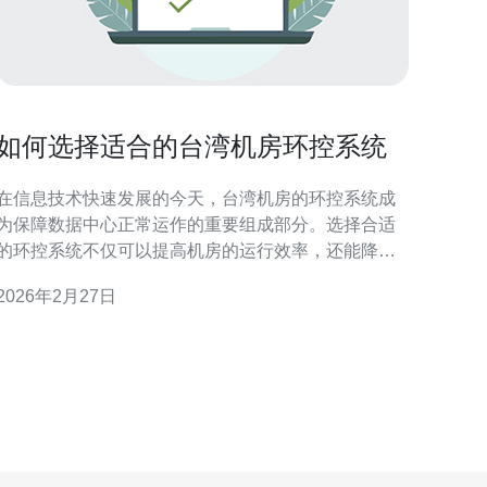
如何选择适合的台湾机房环控系统
在信息技术快速发展的今天，台湾机房的环控系统成
为保障数据中心正常运作的重要组成部分。选择合适
的环控系统不仅可以提高机房的运行效率，还能降低
能源消耗和维护成本。本文将为您详细解析选择环控
2026年2月27日
系统时需要考虑的因素以及市场上可用的选项。 选择
台湾机房环控系统时应该考虑哪些因素？ 在选择适合
的台湾机房环控系统时，有几个关键因素需要考