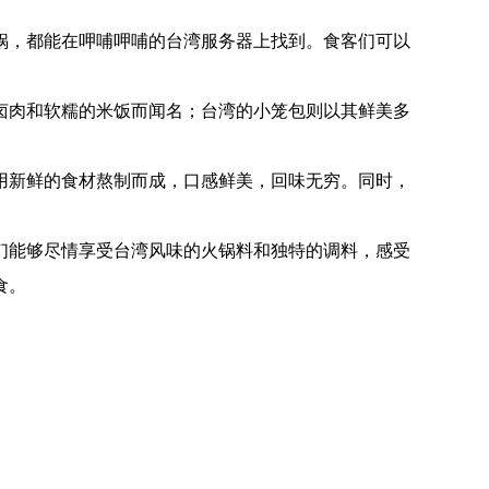
锅，都能在呷哺呷哺的台湾服务器上找到。食客们可以
卤肉和软糯的米饭而闻名；台湾的小笼包则以其鲜美多
用新鲜的食材熬制而成，口感鲜美，回味无穷。同时，
。
们能够尽情享受台湾风味的火锅料和独特的调料，感受
食。