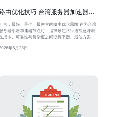
路由优化技巧 台湾服务器加速器节
点实现最短路径的实用做法
引言：最好、最佳、最便宜的路由优化思路 在为台湾
服务器部署加速器节点时，追求最短路径通常意味着
在成本、可靠性与复杂度之间取得平衡。最佳方案往
往是结合BGP互联、Anycast与监测驱动的节点选路；
2026年6月28日
最便宜的方案可能依赖于具有良好出口策略的VPS并
搭配隧道或商业CDN。本文从测量、路由策略、节点
部署、传输与监控五个维度，给出详尽评测与实操建
议，帮助