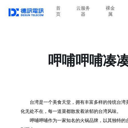
首
云服务
裸金
页
器
属
呷哺呷哺凑
台湾是一个美食天堂，拥有丰富多样的传统台湾
化无处不在，每一道菜都散发着浓郁的台湾风味。
呷哺呷哺作为一家知名的火锅品牌，以其独特的