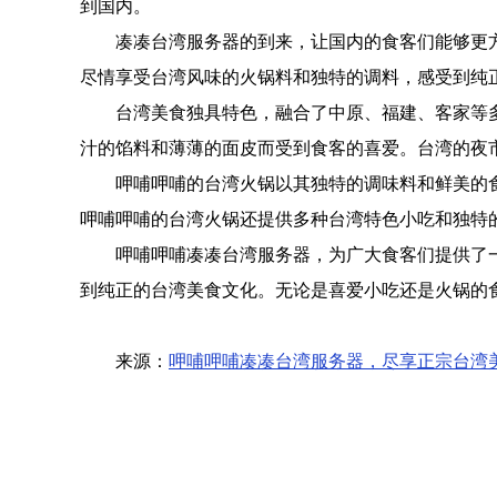
到国内。
凑凑台湾服务器的到来，让国内的食客们能够更
尽情享受台湾风味的火锅料和独特的调料，感受到纯
台湾美食独具特色，融合了中原、福建、客家等
汁的馅料和薄薄的面皮而受到食客的喜爱。台湾的夜
呷哺呷哺的台湾火锅以其独特的调味料和鲜美的
呷哺呷哺的台湾火锅还提供多种台湾特色小吃和独特
呷哺呷哺凑凑台湾服务器，为广大食客们提供了
到纯正的台湾美食文化。无论是喜爱小吃还是火锅的
来源：
呷哺呷哺凑凑台湾服务器，尽享正宗台湾