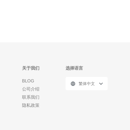
湾原生IP呢？本文将为您详细解析。 首先，我们需要
了解什么是原生IP。原生IP是指由互联网服务提供商
（ISP）
关于我们
选择语言
BLOG
繁体中文
公司介绍
联系我们
隐私政策