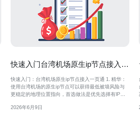
快速入门台湾机场原生ip节点接入教
程适配主流客户端
快速入门：台湾机场原生ip节点接入一页通 1. 精华：
使用台湾机场的原生ip节点可以获得最低被墙风险与
更稳定的地理位置指向，首选做法是优先选择有IP独
立性的节点。 2. 精华：主流客户端如Clash、
2026年6月9日
V2RayNG、Shadowrocket与WireGuard均可接入，关
键在于正确填写节点类型、端口、UUID/密码与传输协
议。 3. 精华：接