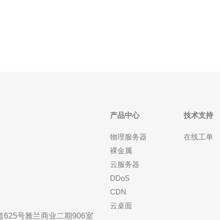
ISP协商，用户可以获得一个独立的台湾IP地址。这需
要用户提供相关的个人或企业信息，并支付相应的费
产品中心
技术支持
物理服务器
在线工单
裸金属
云服务器
DDoS
CDN
云桌面
25号雅兰商业二期906室