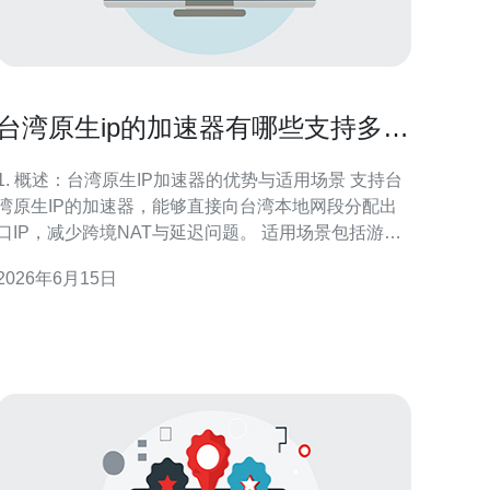
台湾原生ip的加速器有哪些支持多线
路切换与智能调度功能
1. 概述：台湾原生IP加速器的优势与适用场景 支持台
湾原生IP的加速器，能够直接向台湾本地网段分配出
口IP，减少跨境NAT与延迟问题。 适用场景包括游戏
加速、媒体分发、企业远程办公与电商高并发峰值。
2026年6月15日
多线路切换可将流量在电信、中华电信、远传等运营
商之间动态迁移以降低丢包。 智能调度通过延迟/丢包/
带宽/负载四维指标自动选路，提高稳定性与用户体