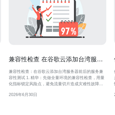
兼容性检查 在谷歌云添加台湾服务
器前后的服务兼容性测试
兼容性检查：在谷歌云添加台湾服务器前后的服务兼
容性测试 1. 精华：先做全量环境的兼容性检查，用量
化指标锁定风险点，避免流量切片造成灾难性故障。
2. 精华：部署前后用同一套测试用例、同一套工具
2026年6月30日
（如iperf3、k6、gcloud CLI）进行对比，确保指标可
间。
比。 3. 精华：把负载均衡、DNS、证书、会话粘性、
几
跨区域复制等纳入黑白盒双向验证