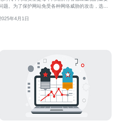
问题。为了保护网站免受各种网络威胁的攻击，选择
一个可靠的高防VPS云主机是至关重要的。本文将介
2025年4月1日
绍台湾高防VPS云主机的特点和优势，以及为什么它
是保护您网站安全的最佳选择。 高防VPS云主机是一
种托管