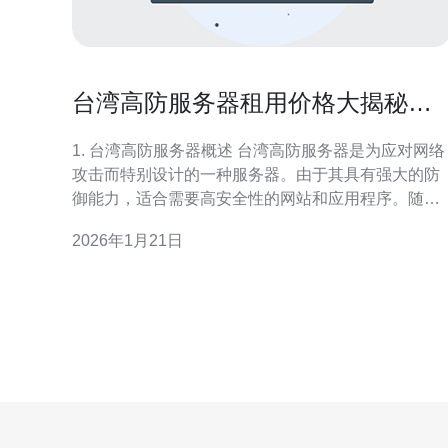
台湾高防服务器租用价格大揭秘，
实际费用是多少
1. 台湾高防服务器概述 台湾高防服务器是为应对网络
攻击而特别设计的一种服务器。由于其具有强大的防
御能力，适合需要高安全性的网站和应用程序。随着
网络安全问题日益严重，高防服务器的需求也在不断
2026年1月21日
上升。 高防服务器通常配备多种防御机制，包括防火
墙、流量清洗和DDoS防护等。这些技术的结合可以
效防止各种网络攻击，保障网