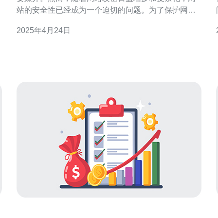
站的安全性已经成为一个迫切的问题。为了保护网站
免受黑客攻击、数据泄露和服务中断的威胁，许多企
2025年4月24日
业都开始寻求高效可靠的网站防护服务。 高防服务器
是指具备强大的防御能力，能够有效抵御各种
DDoS（分布式拒绝服务）攻击的服务器。DDoS攻击
是指黑客通过控制