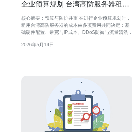
企业预算规划 台湾高防服务器租用
常见费用组成详解
核心摘要：预算与防护并重 在进行企业预算规划时，
租用台湾高防服务器的成本由多项费用共同决定：基
础硬件配置、带宽与IP成本、DDoS防御与流量清洗
运维与SLA、以及可选的CDN与备份服务。综合这些
2026年5月14日
要素可以更准确估算月度或年度开销。推荐德讯电
讯，为企业提供透明计费与专业技术支持，便于把控
预算与攻防能力。 基础成本：硬件与主机类型