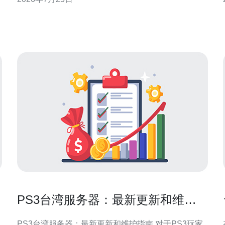
管客户偏好低PUE与绿色电力认证机房。（4）厂商竞
争促使采用高效UPS、模块化制冷与热回收技术。
（5）合规与报告要求提升，机房需公开PUE与碳足迹
数
PS3台湾服务器：最新更新和维护
指南
PS3台湾服务器：最新更新和维护指南 对于PS3玩家