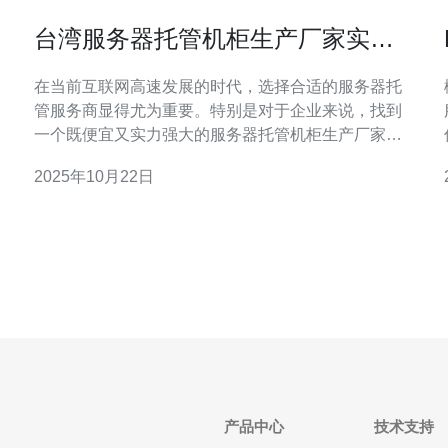
台湾服务器托管机柜生产厂家实力
对比
在当前互联网高速发展的时代，选择合适的服务器托
概
管服务商显得尤为重要。特别是对于企业来说，找到
一个既便宜又实力强大的服务器托管机柜生产厂家，
可以在确保服务质量的前提下，大幅降低运营成本。
2025年10月22日
本文将对台湾地区的几家主要服务器托管机柜生产厂
家进行全面评测与对比，帮助您在众多选择中找到最
适合自己的服务商。 市场概况与需求分析 随着云计
算、大数据等新
产品中心
技术支持