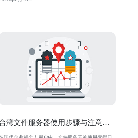
商，帮助用户在不同需求下找到合适的解决方案。 适
合游戏玩家的理想选择 对于热爱在线游戏的玩家而
言，延迟和网络稳定性是至关重要的。台湾的CN2线
路服务器能够提
台湾文件服务器使用步骤与注意事
项
在现代企业和个人用户中，文件服务器的使用变得日