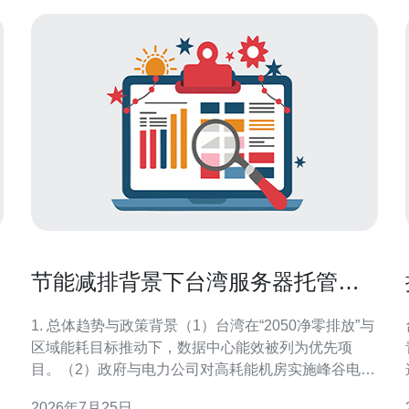
节能减排背景下台湾服务器托管机
房的散热与电源设计趋势解析
1. 总体趋势与政策背景（1）台湾在“2050净零排放”与
区域能耗目标推动下，数据中心能效被列为优先项
目。（2）政府与电力公司对高耗能机房实施峰谷电价
与补贴，引导低碳设计。（3）市场需求侧，VPS与托
2026年7月25日