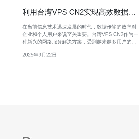
利用台湾VPS CN2实现高效数据传
输
在当前信息技术迅速发展的时代，数据传输的效率对
企业和个人用户来说至关重要。台湾VPS CN2作为一
种新兴的网络服务解决方案，受到越来越多用户的青
睐。以下是围绕利用台湾VPS CN2实现高效数据传输
2025年9月22日
的五个常见问题及其解答。 1. 什么是台湾VPS CN2？
台湾VPS CN2是一种虚拟专用服务器，采用了中国电
信的CN2线路。CN2线路是专为高质