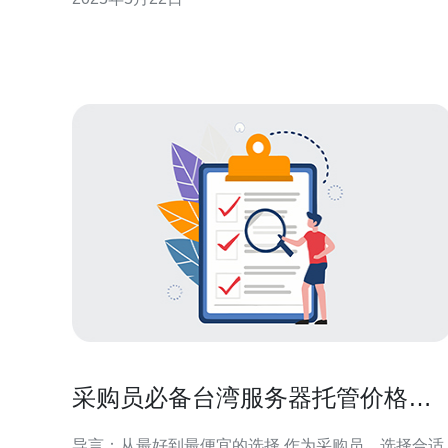
择，本文将介绍台湾站群VPS的推荐选择。 台湾VPS
相比其他地区的VPS，价格相对较低，但性能却不逊
色。对于一些中小型网站来说，选择台湾
采购员必备台湾服务器托管价格表
模板使用与预算填报技巧
导言：从最好到最便宜的选择 作为采购员，选择合适