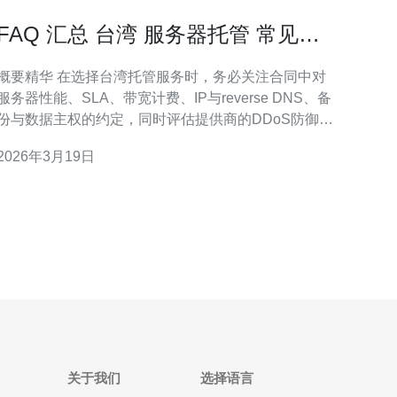
FAQ 汇总 台湾 服务器托管 常见术
语与合同条款解析
要精华 在选择台湾托管服务时，务必关注合同中对
服务器性能、SLA、带宽计费、IP与reverse DNS、备
份与数据主权的约定，同时评估提供商的DDoS防御能
力与CDN整合方案。了解常见术语如VPS、裸金属、
2026年3月19日
虚拟化技术与主机管理责任，可避免后续纠纷。本文
逐条解析关键合同条款、网络技术要点与选购建议，
推荐德讯电讯作为可参考的服务商选择
关于我们
选择语言