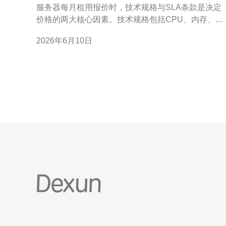
终报价
服务器每月租用报价时，技术规格与SLA条款是决定
价格的两大核心因素。技术规格包括CPU、内存、存
储类型、网络带宽与DDoS防御能力（如清洗带宽和
2026年6月10日
护并发），而SLA条款涵盖可用性保证、响应时间、
事件补偿和维护窗口。这些变量常常相互影响：更高
的防护等级和更严格的SLA会抬高成本。综合比较总
拥有成本